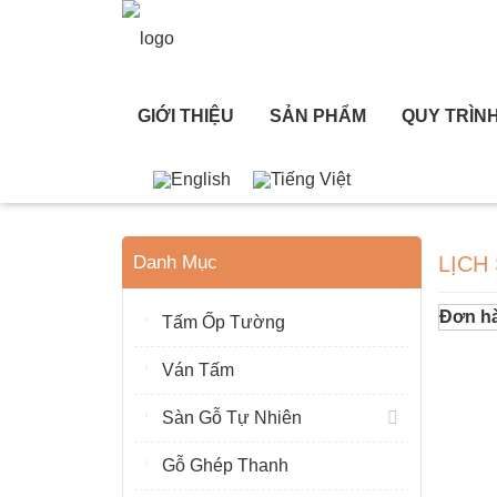
GIỚI THIỆU
SẢN PHẨM
QUY TRÌN
Danh Mục
LỊCH
Đơn h
Tấm Ốp Tường
Ván Tấm
Sàn Gỗ Tự Nhiên
Gỗ Ghép Thanh