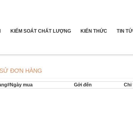
H
KIỂM SOÁT CHẤT LƯỢNG
KIẾN THỨC
TIN T
 SỬ ĐƠN HÀNG
àng#
Ngày mua
Gởi đến
Chi 