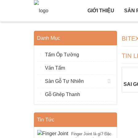
GIỚI THIỆU
SẢN 
Danh Mục
BITE
Tấm Ốp Tường
TIN 
Ván Tấm
Sàn Gỗ Tự Nhiên
SAI 
Gỗ Ghép Thanh
Tin Tức
Finger Joint là gì? Đặc