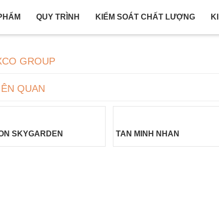
PHẨM
QUY TRÌNH
KIỂM SOÁT CHẤT LƯỢNG
K
XCO GROUP
LIÊN QUAN
GON SKYGARDEN
TAN MINH NHAN