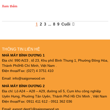
Xem thêm
1
2
3
...
8
9
Cuối
THÔNG TIN LIÊN HỆ
NHÀ MÁY BÌNH DƯƠNG 1
Địa chỉ: 990 A/23 , tổ 23, Khu phố Bình Thung 1, Phường Đông Hòa,
Thành PhốHồ Chí Minh, Việt Nam .
Điện thoại/Fax: (027) 4 3751 410
Email: info@saigonwood.vn
NHÀ MÁY BÌNH DƯƠNG 2
Địa chỉ: Lô A24 – A28 – A29, đường số 5, Cụm khu công nghiệp
Uyên Hưng, Phường Tân Uyên, Thành Phố Hồ Chí Minh , Việt Nam
Điện thoại/Fax: 0911 411 612 - 0911 362 036
Email: export.dept1@saigonwood.vn