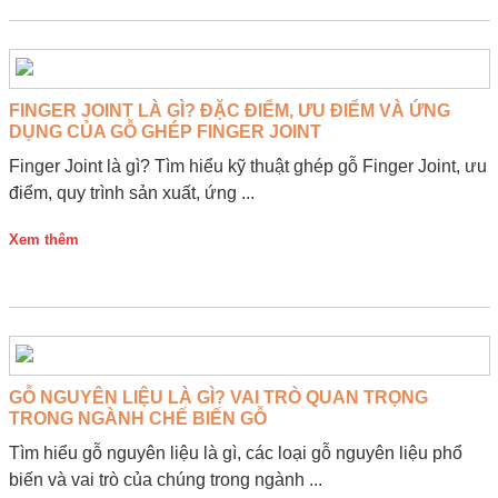
FINGER JOINT LÀ GÌ? ĐẶC ĐIỂM, ƯU ĐIỂM VÀ ỨNG
DỤNG CỦA GỖ GHÉP FINGER JOINT
Finger Joint là gì? Tìm hiểu kỹ thuật ghép gỗ Finger Joint, ưu
điểm, quy trình sản xuất, ứng ...
Xem thêm
GỖ NGUYÊN LIỆU LÀ GÌ? VAI TRÒ QUAN TRỌNG
TRONG NGÀNH CHẾ BIẾN GỖ
Tìm hiểu gỗ nguyên liệu là gì, các loại gỗ nguyên liệu phổ
biến và vai trò của chúng trong ngành ...