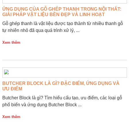
ỨNG DỤNG CỦA GỖ GHÉP THANH TRONG NỘI THẤT:
GIẢI PHÁP VẬT LIỆU BỀN ĐẸP VÀ LINH HOẠT
Gỗ ghép thanh là vật liệu được tạo thành từ nhiều thanh gỗ
tự nhiên nhỏ đã qua quá trình xử lý, ...
Xem thêm
BUTCHER BLOCK LÀ GÌ? ĐẶC ĐIỂM, ỨNG DỤNG VÀ
ƯU ĐIỂM
Butcher Block là gì? Tìm hiểu cấu tạo, ưu điểm, các loại gỗ
phổ biến và ứng dụng Butcher Block ...
Xem thêm