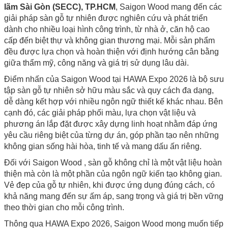
lãm Sài Gòn (SECC), TP.HCM
, Saigon Wood mang đến các
giải pháp sàn gỗ tự nhiên được nghiên cứu và phát triển
dành cho nhiều loại hình công trình, từ nhà ở, căn hộ cao
cấp đến biệt thự và không gian thương mại. Mỗi sản phẩm
đều được lựa chọn và hoàn thiện với định hướng cân bằng
giữa thẩm mỹ, công năng và giá trị sử dụng lâu dài.
Điểm nhấn của Saigon Wood tại HAWA Expo 2026 là bộ sưu
tập sàn gỗ tự nhiên sở hữu màu sắc và quy cách đa dạng,
dễ dàng kết hợp với nhiều ngôn ngữ thiết kế khác nhau. Bên
cạnh đó, các giải pháp phối màu, lựa chọn vật liệu và
phương án lắp đặt được xây dựng linh hoạt nhằm đáp ứng
yêu cầu riêng biệt của từng dự án, góp phần tạo nên những
không gian sống hài hòa, tinh tế và mang dấu ấn riêng.
Đối với Saigon Wood , sàn gỗ không chỉ là một vật liệu hoàn
thiện mà còn là một phần của ngôn ngữ kiến tạo không gian.
Vẻ đẹp của gỗ tự nhiên, khi được ứng dụng đúng cách, có
khả năng mang đến sự ấm áp, sang trọng và giá trị bền vững
theo thời gian cho mỗi công trình.
Thông qua HAWA Expo 2026, Saigon Wood mong muốn tiếp